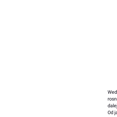
Wed
rosn
dale
Od j