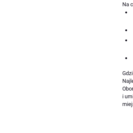
Na c
Gdzi
Najl
Obor
i um
miej