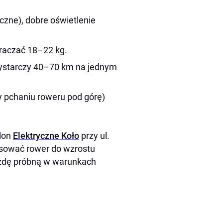
czne), dobre oświetlenie
kraczać 18–22 kg.
ystarczy 40–70 km na jednym
 pchaniu roweru pod górę)
alon
Elektryczne Koło
przy ul.
asować rower do wzrostu
jazdę próbną w warunkach