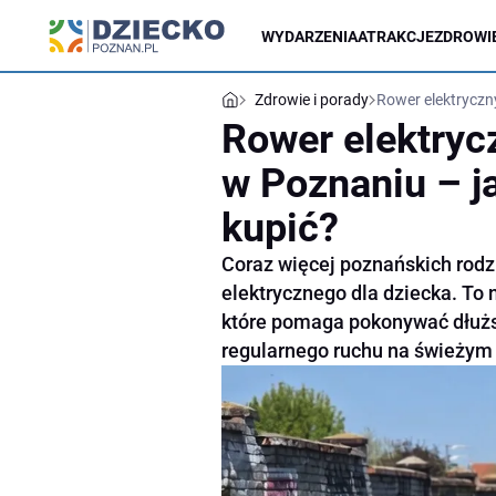
WYDARZENIA
ATRAKCJE
ZDROWIE
Zdrowie i porady
Rower elektryczny
Rower elektryc
w Poznaniu – ja
kupić?
Coraz więcej poznańskich rod
elektrycznego dla dziecka. To 
które pomaga pokonywać dłuższ
regularnego ruchu na świeżym 