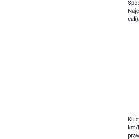
Spec
Najc
cali
Kluc
km/h
pra