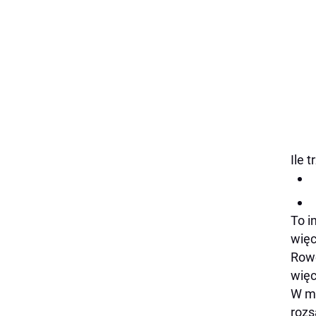
Ile 
To i
więc
Rowe
więc
W mi
roz