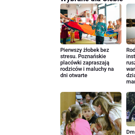
Pierwszy żłobek bez
Rod
stresu. Poznańskie
ins
placówki zapraszają
rus
rodziców i maluchy na
war
dni otwarte
dzi
mam
Dmu