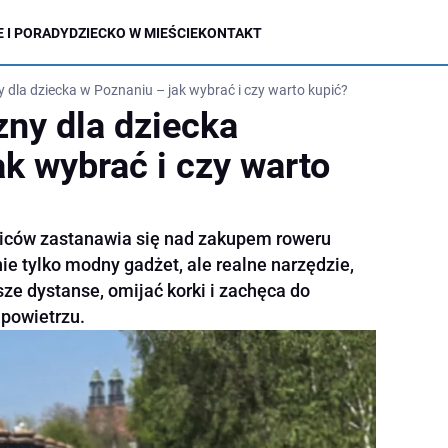
 I PORADY
DZIECKO W MIEŚCIE
KONTAKT
 dla dziecka w Poznaniu – jak wybrać i czy warto kupić?
zny dla dziecka
k wybrać i czy warto
ziców zastanawia się nad zakupem roweru
nie tylko modny gadżet, ale realne narzędzie,
e dystanse, omijać korki i zachęca do
powietrzu.