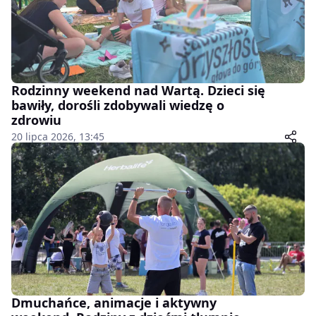
Rodzinny weekend nad Wartą. Dzieci się
bawiły, dorośli zdobywali wiedzę o
zdrowiu
20 lipca 2026, 13:45
Dmuchańce, animacje i aktywny