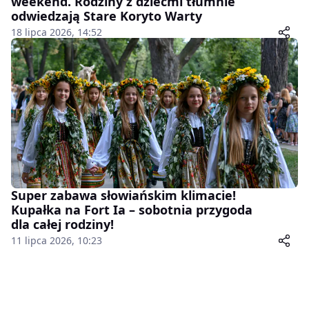
weekend. Rodziny z dziećmi tłumnie
odwiedzają Stare Koryto Warty
18 lipca 2026, 14:52
Super zabawa słowiańskim klimacie!
Kupałka na Fort Ia – sobotnia przygoda
dla całej rodziny!
11 lipca 2026, 10:23