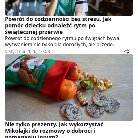
Powrót do codzienności bez stresu. Jak
pomóc dziecku odnaleźć rytm po
świątecznej przerwie
Powrót do codziennego rytmu po świętach bywa
wyzwaniem nie tylko dla dorosłych, ale przede
wszystkim dla dzieci. Zmiana godzin snu,
5 stycznia 2026, 10:58
rozregulowane posiłki, przerwa od szkolnych
obowiązków i większa swoboda dnia sprawiają, że
styczeń często zaczyna się od zmęczenia,
rozdrażnienia i oporu przed powrotem do
"normalności". Kluczem jest spokojne, stopniowe
przywracanie rutyny – bez presji i bez rewolucyjnych
postanowień.
Nie tylko prezenty. Jak wykorzystać
Mikołajki do rozmowy o dobroci i
pomaganiu innym?