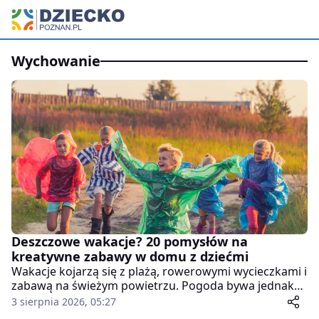
wychowanie
Deszczowe wakacje? 20 pomysłów na
kreatywne zabawy w domu z dziećmi
Wakacje kojarzą się z plażą, rowerowymi wycieczkami i
zabawą na świeżym powietrzu. Pogoda bywa jednak
nieprzewidywalna, a kilka dni deszczu potrafi
3 sierpnia 2026, 05:27
pokrzyżować rodzinne plany. Dla wielu rodziców