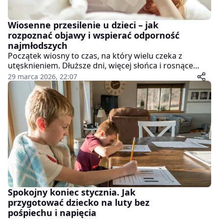
Wiosenne przesilenie u dzieci – jak
rozpoznać objawy i wspierać odporność
najmłodszych
Początek wiosny to czas, na który wielu czeka z
utęsknieniem. Dłuższe dni, więcej słońca i rosnące
temperatury sprzyjają aktywności na świeżym
29 marca 2026, 22:07
powietrzu. Jednak dla organizmu – szczególnie dziecka
– to także okres intensywnej adaptacji. Właśnie wtedy
często pojawia się tzw. wiosenne przesilenie, które
może wpływać na samopoczucie, energię i odporność
najmłodszych.
Spokojny koniec stycznia. Jak
przygotować dziecko na luty bez
pośpiechu i napięcia