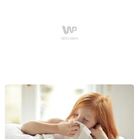
procesie szczególną rolę, a ich codzienne działania
mogą mieć długofalowy wpływ na poczucie własnej
wartości dziecka.