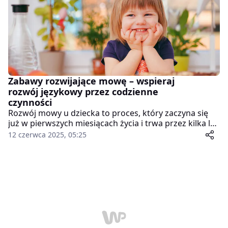
ważną częścią rozwoju dziecka i… cenną informacją
dla dorosłych.
Zabawy rozwijające mowę – wspieraj
rozwój językowy przez codzienne
czynności
Rozwój mowy u dziecka to proces, który zaczyna się
już w pierwszych miesiącach życia i trwa przez kilka lat.
Wspieranie go nie wymaga jednak specjalistycznych
12 czerwca 2025, 05:25
narzędzi ani kosztownych terapii – wystarczy
zaangażowanie rodzica i odrobina kreatywności w
codziennych sytuacjach. Codzienne czynności mogą
stać się naturalną okazją do wzbogacania słownictwa,
kształtowania poprawnej wymowy i rozwijania
umiejętności komunikacyjnych.