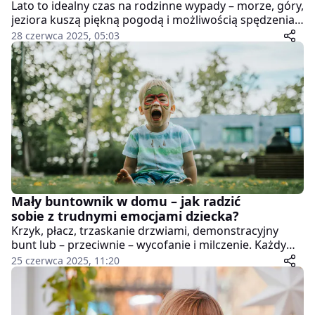
Lato to idealny czas na rodzinne wypady – morze, góry,
jeziora kuszą piękną pogodą i możliwością spędzenia
czasu na świeżym powietrzu. Jednak zanim dotrzemy
28 czerwca 2025, 05:03
do celu, czeka nas niejednokrotnie dłuższa podróż
samochodem. A jeśli mamy w aucie małego pasażera –
planowanie wyprawy zyskuje zupełnie nowy wymiar.
Jak się przygotować, by podróż była bezpieczna,
komfortowa i… spokojna?
Mały buntownik w domu – jak radzić
sobie z trudnymi emocjami dziecka?
Krzyk, płacz, trzaskanie drzwiami, demonstracyjny
bunt lub – przeciwnie – wycofanie i milczenie. Każdy
rodzic prędzej czy później spotyka się z trudnymi
25 czerwca 2025, 11:20
emocjami swojego dziecka. To momenty, które
potrafią zaskoczyć, zmęczyć i budzić bezsilność. Warto
jednak pamiętać, że emocje – nawet te gwałtowne – są