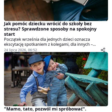
Jak pomóc dziecku wrócić do szkoły bez
stresu? Sprawdzone sposoby na spokojny
start
Początek września dla jednych dzieci oznacza
ekscytację spotkaniem z kolegami, dla innych –
niepokój związany z powrotem do szkolnych
24 lipca 2026, 06:52
obowiązków. Zmiana rytmu dnia, nowe wymagania,
nieznani nauczyciele czy pierwsza klasa mogą
wywoływać stres niezależnie od wieku. Rodzice mają
jednak ogromny wpływ na to, jak dziecko przeżyje ten
moment.
"Mamo, tato, pozwól mi spróbować".