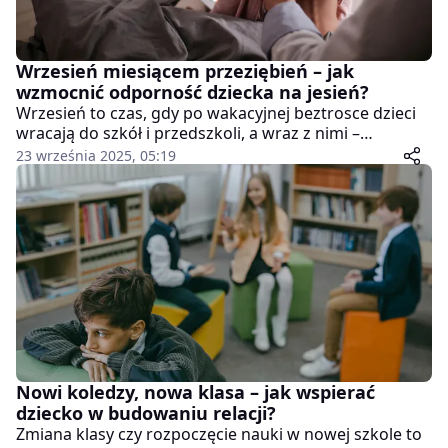
Wrzesień miesiącem przeziębień – jak
wzmocnić odporność dziecka na jesień?
Wrzesień to czas, gdy po wakacyjnej beztrosce dzieci
wracają do szkół i przedszkoli, a wraz z nimi –
częstszych infekcji. Zmiana pogody, chłodniejsze
23 września 2025, 05:19
poranki, deszcz, a także bliski kontakt z rówieśnikami
sprzyjają przeziębieniom. Rodzice często zastanawiają
się, jak skutecznie wzmocnić odporność dziecka, by
jesień nie oznaczała niekończących się katarów i
kaszlu. Oto sprawdzone sposoby, które pomagają
przygotować organizm najmłodszych na sezon
infekcyjny.
Nowi koledzy, nowa klasa – jak wspierać
dziecko w budowaniu relacji?
Zmiana klasy czy rozpoczęcie nauki w nowej szkole to