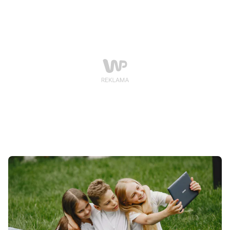
ogólnopolskiej kampanii #TataTeżCzyta, do której
dołączył również Poznań. Tym razem organizatorzy
chcą szczególnie podkreślić rolę ojców w budowaniu
nawyku czytania u najmłodszych.