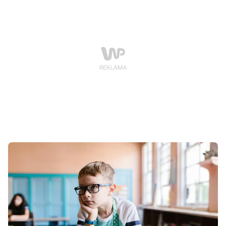
ustalonych reguł, często pojawia się opór, frustracja i
konflikty. To naturalny moment, w którym granice są
intensywnie testowane – nie z przekory, lecz z
potrzeby bezpieczeństwa.