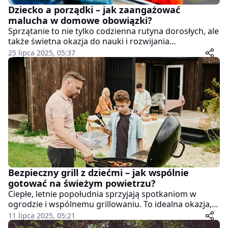
Dziecko a porządki – jak zaangażować
malucha w domowe obowiązki?
Sprzątanie to nie tylko codzienna rutyna dorosłych, ale
także świetna okazja do nauki i rozwijania
samodzielności u najmłodszych. Choć dla wielu
25 lipca 2025, 05:37
rodziców wizja wspólnego porządkowania z
kilkulatkiem brzmi bardziej jak przepis na chaos niż na
porządek, warto spojrzeć na to z innej perspektywy:
dzieci, które od najmłodszych lat uczestniczą w
domowych obowiązkach, uczą się odpowiedzialności,
współpracy i szacunku dla wspólnej przestrzeni.
Kluczem jest mądre wprowadzenie ich w te zadania,
bez presji, za to z wyczuciem i uśmiechem.
Bezpieczny grill z dziećmi – jak wspólnie
gotować na świeżym powietrzu?
Ciepłe, letnie popołudnia sprzyjają spotkaniom w
ogrodzie i wspólnemu grillowaniu. To idealna okazja,
by spędzić czas z rodziną, nacieszyć się smakiem
11 lipca 2025, 05:21
sezonowych potraw i… zaangażować dzieci w