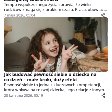
Tempo współczesnego życia sprawia, że wielu
rodziców zmaga się z brakiem czasu. Praca, obowiązki
domowe i codzienne wyzwania często powodują, że
7 maja 2026, 05:04
chwile spędzane z dzieckiem schodzą na dalszy plan.
Tymczasem to właśnie relacja z rodzicem jest jednym z
najważniejszych czynników wpływających na rozwój
emocjonalny dziecka, jego poczucie bezpieczeństwa i
pewność siebie.
Jak budować pewność siebie u dziecka na
co dzień – małe kroki, duży efekt
Pewność siebie to jedna z kluczowych kompetencji,
która wpływa na rozwój dziecka, jego relacje z innymi
oraz radzenie sobie z wyzwaniami. Nie jest to jednak
28 kwietnia 2026, 05:19
cecha wrodzona – kształtuje się stopniowo, głównie
poprzez codzienne doświadczenia i relacje z
najbliższym otoczeniem. Rodzice odgrywają w tym