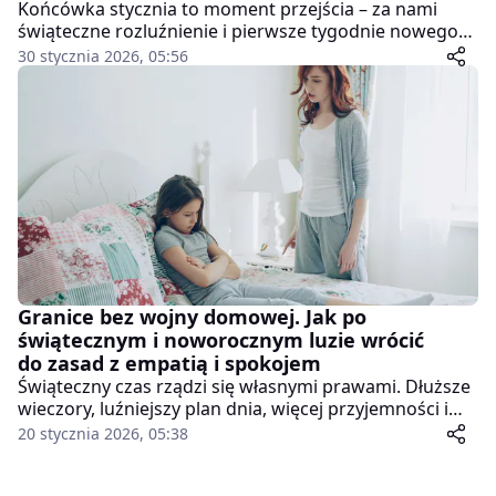
Końcówka stycznia to moment przejścia – za nami
świąteczne rozluźnienie i pierwsze tygodnie nowego
roku, przed nami kolejny etap zimy, często z feriami
30 stycznia 2026, 05:56
lub ich zakończeniem. Dla dzieci to czas zmian, które
choć z pozoru niewielkie, potrafią wyraźnie wpłynąć na
samopoczucie i zachowanie. Warto wykorzystać ten
moment, by zadbać o łagodną stabilizację
codzienności, zamiast narzucać nowe tempo i
oczekiwania.
Granice bez wojny domowej. Jak po
świątecznym i noworocznym luzie wrócić
do zasad z empatią i spokojem
Świąteczny czas rządzi się własnymi prawami. Dłuższe
wieczory, luźniejszy plan dnia, więcej przyjemności i
odstępstw od codziennych zasad sprawiają, że dzieci
20 stycznia 2026, 05:38
szybko przyzwyczajają się do większej swobody. Gdy
ten okres się kończy, a rodzice próbują wrócić do