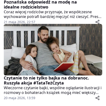
Poznańska odpowiedź na modę na
idealne rodzicielstwo
Coraz więcej rodziców przyznaje, że współczesne
wychowanie potrafi bardziej męczyć niż cieszyć. Presja
bycia "idealnym rodzicem", ciągłe porównywanie się z
21 maja 2026, 22:57
innymi i przekonanie, że dziecko musi mieć
perfekcyjnie zorganizowane życie, sprawiają, że wielu
mamom i ojcom coraz trudniej złapać oddech. O tym
właśnie będzie można porozmawiać podczas
wyjątkowego spotkania organizowanego przez
Centrum Inicjatyw Rodzinnych w Poznaniu.
Czytanie to nie tylko bajka na dobranoc.
Ruszyła akcja #TataTeżCzyta
Wieczorne czytanie bajki, wspólne oglądanie ilustracji i
rozmowy o bohaterach książek mogą mieć większy
wpływ na rozwój dziecka, niż wielu rodziców
20 maja 2026, 13:59
przypuszcza. Właśnie dlatego ruszyła kolejna odsłona