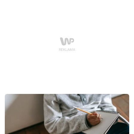
oznacza to jedno pytanie: jak zorganizować dzieciom
czas, aby nie spędziły całego dnia przed telewizorem
lub tabletem?