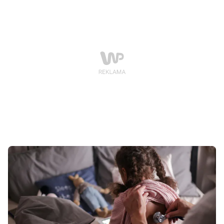
rozwiązują problemu – mogą wręcz zniechęcić dziecko
do nauki. Jak więc mądrze wspierać młodego ucznia,
by rozwijał samodzielność i chętnie siadał do
zeszytów?