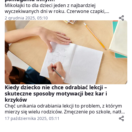
Mikołajki to dla dzieci jeden z najbardziej
wyczekiwanych dni w roku. Czerwone czapki,
błyszczące paczki i czekoladowe mikołaje od rana
2 grudnia 2025, 05:10
wprowadzają w świąteczny nastrój. Jednak za tą
radością może kryć się coś znacznie ważniejszego niż
prezenty – lekcja empatii, dzielenia się i dobroci. To
właśnie 6 grudnia warto przypomnieć najmłodszym, że
magia św. Mikołaja nie polega na dostawaniu, ale na
dawaniu.
Kiedy dziecko nie chce odrabiać lekcji –
skuteczne sposoby motywacji bez kar i
krzyków
Chęć unikania odrabiania lekcji to problem, z którym
mierzy się wielu rodziców. Zmęczenie po szkole, natłok
zajęć dodatkowych, a czasem po prostu brak
17 października 2025, 05:11
motywacji sprawiają, że dziecko odkłada szkolne
obowiązki na później. Krzyk czy kary zwykle nie