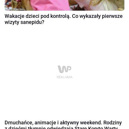
Wakacje dzieci pod kontrolą. Co wykazały pierwsze
wizyty sanepidu?
Dmuchańce, animacje i aktywny weekend. Rodziny
z dziećmi tłumnie odwiedzają Stare Koryto Warty