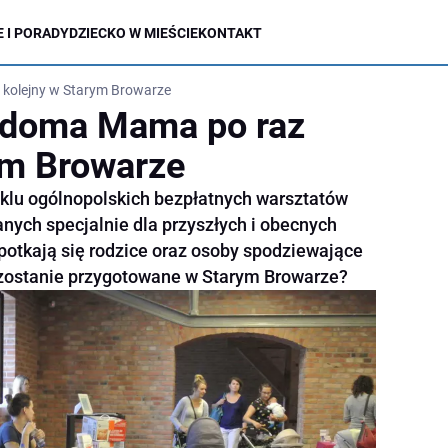
 I PORADY
DZIECKO W MIEŚCIE
KONTAKT
kolejny w Starym Browarze
adoma Mama po raz
ym Browarze
klu ogólnopolskich bezpłatnych warsztatów
ch specjalnie dla przyszłych i obecnych
Spotkają się rodzice oraz osoby spodziewające
zostanie przygotowane w Starym Browarze?