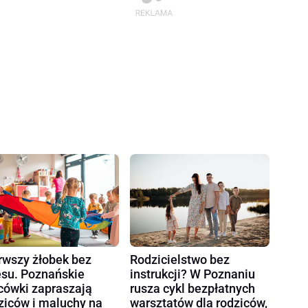
rwszy żłobek bez
Rodzicielstwo bez
esu. Poznańskie
instrukcji? W Poznaniu
cówki zapraszają
rusza cykl bezpłatnych
ziców i maluchy na
warsztatów dla rodziców,