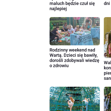
maluch będzie czuł się
dni
najlepiej
Rodzinny weekend nad
Wartą. Dzieci się bawiły,
dorośli zdobywali wiedzę
Wak
o zdrowiu
kon
pie
san