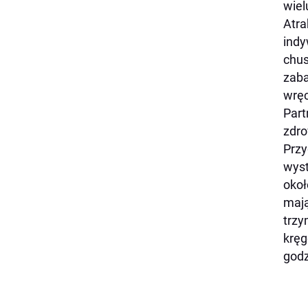
wiel
Atra
indy
chus
zaba
wręc
Part
zdro
Przy
wyst
okoł
mają
trzy
kręg
godz