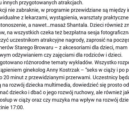
u innych przygotowanych atrakcjach.
kcji nie zabraknie, w programie przewidziane są między
widualne z lekarzami, wystąpienia, warsztaty praktyczn
tonoszenie, a nawet…masaż Shantala. Dzieci również zna
w, na wszystkich czeka też bezpłatna sesja fotograficzn
zyć uczestnikom atrakcyjne nagrody, zaprosić na poczęs
nerów Starego Browaru – z akcesoriami dla dzieci, mam i
wym odżywianiem czy zajęciami dla rodziców i dzieci.
gotowano różnorodne tematy wykładów. Wszystko rozpoc
ąpieniem ginekolog Anny Kostrzak – “seks w ciąży i po 
o 20 minut z przewidzianymi przerwami. Uczestnicy będą
 na rozwój dziecka multimedia, dowiedzieć się prosto od
mać dziecko i dbać o jego rozwój ruchowy, ale również j
osłup w ciąży oraz czy muzyka ma wpływ na rozwój dzie
inie 17:00.