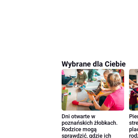
Wybrane dla Ciebie
Dni otwarte w
Pie
poznańskich żłobkach.
str
Rodzice mogą
pla
sprawdzić, gdzie ich
rod