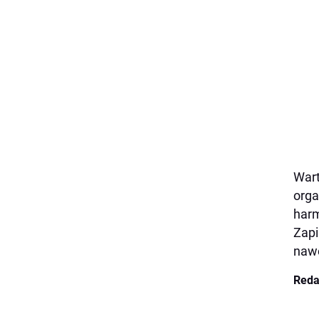
Wart
orga
harm
Zapi
nawe
Reda