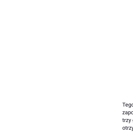
Tego
zapo
trzy
otrz