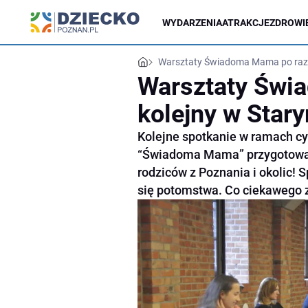
WYDARZENIA
ATRAKCJE
ZDROWIE
Warsztaty Świadoma Mama po raz 
Warsztaty Świ
kolejny w Star
Kolejne spotkanie w ramach cy
“Świadoma Mama” przygotowany
rodziców z Poznania i okolic! 
się potomstwa. Co ciekawego 