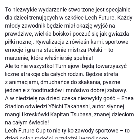
To niezwykłe wydarzenie stworzone jest specjalnie
dla dzieci trenujących w szkółce Lech Future. Każdy
młody zawodnik będzie miał okazję wyjść na
prawdziwe, wielkie boisko i poczuć się jak gwiazda
piłki nożnej. Rywalizacja z rówieśnikami, sportowe
emocje i gra na stadionie mistrza Polski – to
marzenie, które właśnie się spełnia!
Ale to nie wszystko! Turniejowi będą towarzyszyć
liczne atrakcje dla całych rodzin. Będzie strefa
z animacjami, dmuchańce do skakania, pyszne
jedzenie z foodtrucków i mnóstwo dobrej zabawy.
A w niedzielę na dzieci czeka niezwykły gość – Enea
Stadion odwiedzi Yōichi Takahashi, autor słynnej
mangi i kreskówki Kapitan Tsubasa, znanej dzieciom
na całym świecie!
Lech Future Cup to nie tylko zawody sportowe – to
dzień pełen radości, przyjaźni i wspólnego