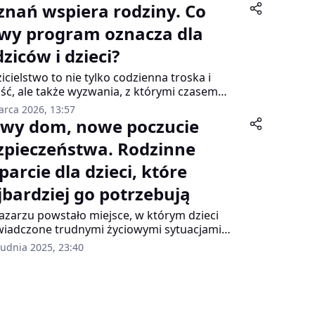
znań wspiera rodziny. Co
wy program oznacza dla
ziców i dzieci?
icielstwo to nie tylko codzienna troska i
ść, ale także wyzwania, z którymi czasem
no poradzić sobie samodzielnie. Właśnie z
arca 2026, 13:57
ą o takich sytuacjach Poznań przyjął nowy
wy dom, nowe poczucie
ram wspierania rodziny i rozwoju pieczy
zpieczeństwa. Rodzinne
ępczej na lata 2026–2028. To dokument, który
 mieć realny wpływ na życie wielu rodziców i
parcie dla dzieci, które
i.
jbardziej go potrzebują
azarzu powstało miejsce, w którym dzieci
iadczone trudnymi życiowymi sytuacjami
 wreszcie poczuć się jak w domu. Przy ul.
rudnia 2025, 23:40
tgera rozpoczął działalność nowy rodzinny
dla dzieci w pieczy zastępczej, prowadzony
z Fundację Wspierania Rodziny "Niebieski
lik".