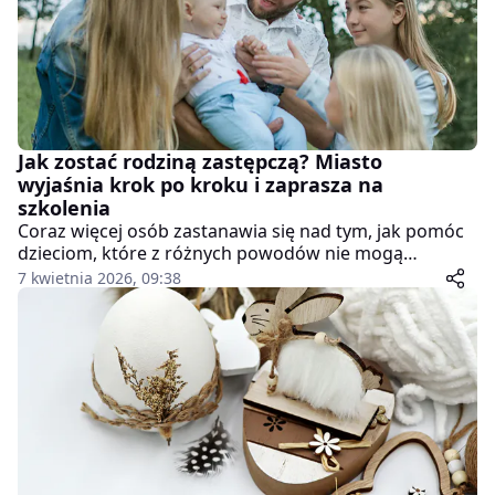
Jak zostać rodziną zastępczą? Miasto
wyjaśnia krok po kroku i zaprasza na
szkolenia
Coraz więcej osób zastanawia się nad tym, jak pomóc
dzieciom, które z różnych powodów nie mogą
wychowywać się w swoich biologicznych rodzinach.
7 kwietnia 2026, 09:38
Jedną z najważniejszych form wsparcia jest
rodzicielstwo zastępcze. Miasto Poznań zachęca do
podjęcia tego wyzwania i uruchamia kolejne szkolenia
dla kandydatów – najbliższe ruszą w maju i czerwcu.