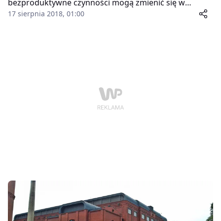
bezproduktywne czynności mogą zmienić się w
kreatywne zajęcia dla najmłodszych i nie tylko oraz
17 sierpnia 2018, 01:00
zająć wakacyjny czas najmłodszym.