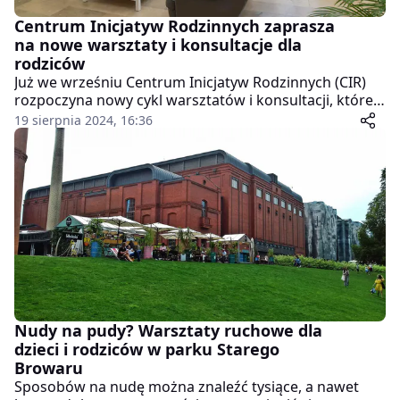
Centrum Inicjatyw Rodzinnych zaprasza
na nowe warsztaty i konsultacje dla
rodziców
Już we wrześniu Centrum Inicjatyw Rodzinnych (CIR)
rozpoczyna nowy cykl warsztatów i konsultacji, które
mają na celu wsparcie rodziców w wychowaniu i
19 sierpnia 2024, 16:36
rozwoju ich dzieci. Pod nazwą “Akademia dla rodziców
– dziecko w szkole/ w przedszkolu” kryją się spotkania,
które pomogą dorosłym zrozumieć potrzeby i
wyzwania związane z edukacją i rozwojem ich pociech.
Dodatkowo, w ramach “Dobrych rozmów”, rodzice
będą mogli skorzystać z indywidualnych porad
psychologicznych.
Nudy na pudy? Warsztaty ruchowe dla
dzieci i rodziców w parku Starego
Browaru
Sposobów na nudę można znaleźć tysiące, a nawet