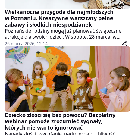
Wielkanocna przygoda dla najmłodszych
w Poznaniu. Kreatywne warsztaty pełne
zabawy i słodkich niespodzianek
Poznańskie rodziny mogą już planować świąteczne
atrakcje dla swoich dzieci. W sobotę, 28 marca, w
Centrum Dzieciaki Rataje odbędą się wyjątkowe
26 marca 2026, 12:14
warsztaty wielkanocne, które połączą kreatywną
zabawę z elementami edukacji i wspólnego
świętowania.
Dziecko złości się bez powodu? Bezpłatny
webinar pomoże zrozumieć sygnały,
których nie warto ignorować
Napady złości, wycofanie, nadmierna ruchliwość,