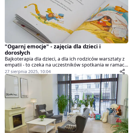
"Ogarnj emocje" - zajęcia dla dzieci i
dorosłych
Bajkoterapia dla dzieci, a dla ich rodziców warsztaty z
empatii - to czeka na uczestników spotkania w ramach
cyklu Ogarnij Emocje", na które zaprasza Fundacja
27 sierpnia 2025, 10:04
Fajny Świat.