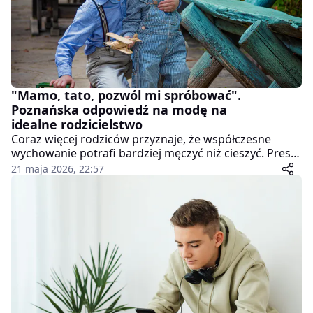
"Mamo, tato, pozwól mi spróbować".
Poznańska odpowiedź na modę na
idealne rodzicielstwo
Coraz więcej rodziców przyznaje, że współczesne
wychowanie potrafi bardziej męczyć niż cieszyć. Presja
bycia "idealnym rodzicem", ciągłe porównywanie się z
21 maja 2026, 22:57
innymi i przekonanie, że dziecko musi mieć
perfekcyjnie zorganizowane życie, sprawiają, że wielu
mamom i ojcom coraz trudniej złapać oddech. O tym
właśnie będzie można porozmawiać podczas
wyjątkowego spotkania organizowanego przez
Centrum Inicjatyw Rodzinnych w Poznaniu.