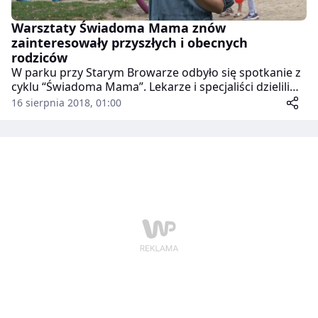
Warsztaty Świadoma Mama znów
zainteresowały przyszłych i obecnych
rodziców
W parku przy Starym Browarze odbyło się spotkanie z
cyklu “Świadoma Mama”. Lekarze i specjaliści dzielili
się wiedzą z rodzicami oraz tymi, którzy dopiero
16 sierpnia 2018, 01:00
planują macierzyństwo.