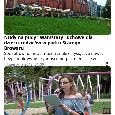
Nudy na pudy? Warsztaty ruchowe dla
dzieci i rodziców w parku Starego
Browaru
Sposobów na nudę można znaleźć tysiące, a nawet
bezproduktywne czynności mogą zmienić się w
kreatywne zajęcia dla najmłodszych i nie tylko oraz
17 sierpnia 2018, 01:00
zająć wakacyjny czas najmłodszym.