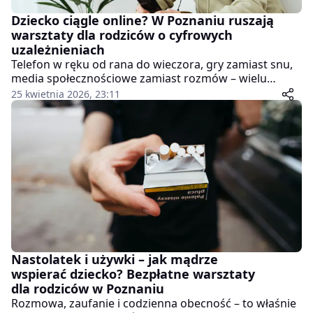
Dziecko ciągle online? W Poznaniu ruszają
warsztaty dla rodziców o cyfrowych
uzależnieniach
Telefon w ręku od rana do wieczora, gry zamiast snu,
media społecznościowe zamiast rozmów – wielu
rodziców zadaje sobie dziś pytanie, czy to jeszcze
25 kwietnia 2026, 23:11
norma, czy już sygnał ostrzegawczy. Odpowiedzi
będzie można znaleźć podczas specjalnych
warsztatów organizowanych w Centrum Inicjatyw
Rodzinnych.
Nastolatek i używki – jak mądrze
wspierać dziecko? Bezpłatne warsztaty
dla rodziców w Poznaniu
Rozmowa, zaufanie i codzienna obecność – to właśnie