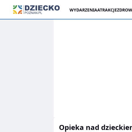
WYDARZENIA
ATRAKCJE
ZDROWI
opieka nad dziecki