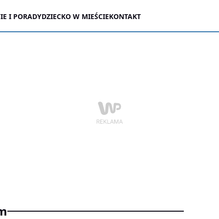
E I PORADY
DZIECKO W MIEŚCIE
KONTAKT
em