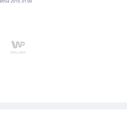
etnia 2019, 01:00
azły się w, uchwalonych w czwartek przez
ament Europejski, nowych przepisach
ktywy w sprawie równowagi pomiędzy życiem
odowym a prywatnym rodziców i opiekunów.