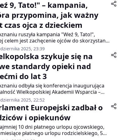
eź 9, Tato!" – kampania,
óra przypomina, jak ważny
t czas ojca z dzieckiem
znaniu ruszyła kampania "Weź 9, Tato!",
ej celem jest zachęcenie ojców do skorzystania
iewięciu tygodni urlopu rodzicielskiego. Od
dziernika 2025, 23:39
tnia 2023 roku każdy tata ma prawo do tego
elkopolska szykuje się na
u, którego nie może oddać partnerce – to jego
we standardy opieki nad
na przestrzeń na budowanie więzi z
uchem.
iećmi do lat 3
znaniu odbyła się konferencja inaugurująca
łalność Wielkopolskiej Akademii Wsparcia –
gramu, który ma pomóc żłobkom, klubom
dziernika 2025, 22:52
cięcym i dziennym opiekunom przygotować
rlament Europejski zadbał o
do nowych regulacji obowiązujących od
dziców i opiekunów
znia 2026 roku. Zmiany dotyczą standardów
ki nad dziećmi do lat 3 i obejmą wszystkie
ajmniej 10 dni płatnego urlopu ojcowskiego,
ówki w kraju.
miesiące płatnego urlopu rodzicielskiego, 5
urlopu opiekuńczego – takie m.in. gwarancje