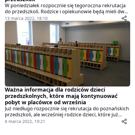
W poniedziałek rozpocznie się tegoroczna rekrutacja
do przedszkoli. Rodzice i opiekunowie będą mieli dwa
tygodnie na złożenie wniosków i dokumentów
13 marca 2022, 18:10
potrzebnych do procesu rekrutacji.
Ważna informacja dla rodziców dzieci
przedszkolnych, które mają kontynuować
pobyt w placówce od września
Już niedługo rozpocznie się rekrutacja do poznańskich
przedszkoli, ale wcześniej rodzice dzieci, które już
uczęszczają do danej placówki muszą potwierdzić chęć
6 marca 2022, 19:21
kontynuacji opieki. Będzie można to zrobić od jutra
przez kilka dni.