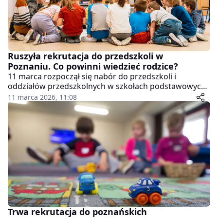
Ruszyła rekrutacja do przedszkoli w
Poznaniu. Co powinni wiedzieć rodzice?
11 marca rozpoczął się nabór do przedszkoli i
oddziałów przedszkolnych w szkołach podstawowych
w Poznaniu. Dla wielu rodziców to jeden z
11 marca 2026, 11:08
ważniejszych momentów w roku – od wyboru
placówki często zaczyna się pierwsza edukacyjna
przygoda dziecka. Wnioski można składać do 27
marca.
Trwa rekrutacja do poznańskich