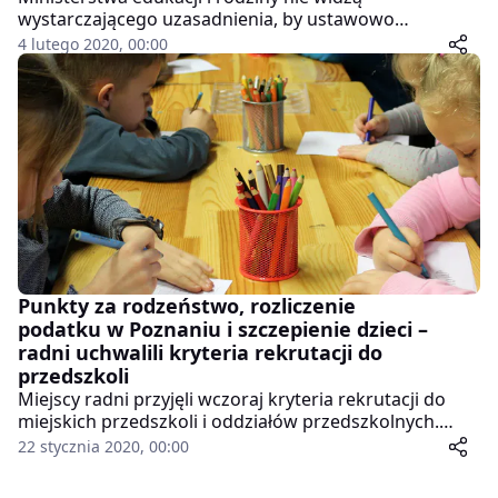
wystarczającego uzasadnienia, by ustawowo
regulować kryteria rekrutacji do publicznego
4 lutego 2020, 00:00
przedszkola pod kątem obowiązkowych szczepień
przyjmowanych dzieci. Samorządy mają możliwość
samodzielnie wprowadzić taki warunek – wskazuje
MRPiPS.
Punkty za rodzeństwo, rozliczenie
podatku w Poznaniu i szczepienie dzieci –
radni uchwalili kryteria rekrutacji do
przedszkoli
Miejscy radni przyjęli wczoraj kryteria rekrutacji do
miejskich przedszkoli i oddziałów przedszkolnych.
Punkty będzie można zdobyć m.in. za wywiązywanie
22 stycznia 2020, 00:00
się z obowiązku szczepienia dzieci.