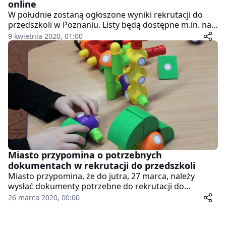
online
W południe zostaną ogłoszone wyniki rekrutacji do
przedszkoli w Poznaniu. Listy będą dostępne m.in. na
miejscu w placówkach, jednak Miasto Poznań zachęca,
9 kwietnia 2020, 01:00
by sprawdzić je online.
Miasto przypomina o potrzebnych
dokumentach w rekrutacji do przedszkoli
Miasto przypomina, że do jutra, 27 marca, należy
wysłać dokumenty potrzebne do rekrutacji do
miejskich przedszkoli.
26 marca 2020, 00:00