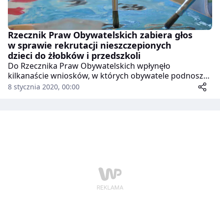
Rzecznik Praw Obywatelskich zabiera głos
w sprawie rekrutacji nieszczepionych
dzieci do żłobków i przedszkoli
Do Rzecznika Praw Obywatelskich wpłynęło
kilkanaście wniosków, w których obywatele podnoszą,
że premiowanie w rekrutacji do publicznych
8 stycznia 2020, 00:00
przedszkoli i żłobków dzieci zaszczepionych bywa
dyskryminujące.