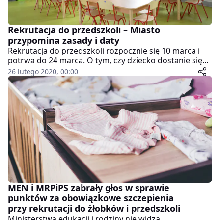
Rekrutacja do przedszkoli – Miasto
przypomina zasady i daty
Rekrutacja do przedszkoli rozpocznie się 10 marca i
potrwa do 24 marca. O tym, czy dziecko dostanie się
do wybranej placówki, zdecyduje liczba zdobytych
26 lutego 2020, 00:00
punktów. Wcześniej, bo w dniach 3-9 marca rodzice
maluchów uczęszczających już do danego
przedszkola, muszą złożyć wniosek potwierdzający
chęć kontynuacji opieki.
MEN i MRPiPS zabrały głos w sprawie
punktów za obowiązkowe szczepienia
przy rekrutacji do żłobków i przedszkoli
Ministerstwa edukacji i rodziny nie widzą