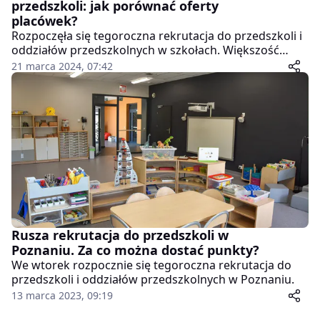
przedszkoli: jak porównać oferty
placówek?
Rozpoczęła się tegoroczna rekrutacja do przedszkoli i
oddziałów przedszkolnych w szkołach. Większość
rodziców już wcześniej ma wybraną placówkę, do
21 marca 2024, 07:42
której chciałaby posłać swoje pociechy, jednak
niektórzy wciąż nie wiedzą, która oferta najbardziej
będzie im odpowiadać. Jak porównać przedszkola i za
co można otrzymać punkty w tegorocznej rekrutacji?
Rusza rekrutacja do przedszkoli w
Poznaniu. Za co można dostać punkty?
We wtorek rozpocznie się tegoroczna rekrutacja do
przedszkoli i oddziałów przedszkolnych w Poznaniu.
13 marca 2023, 09:19