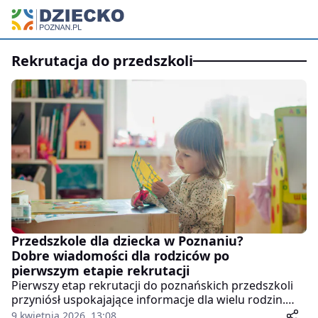
rekrutacja do przedszkoli
Przedszkole dla dziecka w Poznaniu?
Dobre wiadomości dla rodziców po
pierwszym etapie rekrutacji
Pierwszy etap rekrutacji do poznańskich przedszkoli
przyniósł uspokajające informacje dla wielu rodzin.
Zdecydowana większość dzieci otrzymała miejsce, a w
9 kwietnia 2026, 13:08