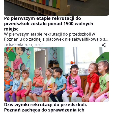
Po pierwszym etapie rekrutacji do
przedszkoli zostało ponad 1500 wolnych
miejsc
W pierwszym etapie rekrutacji do przedszkoli w
Poznaniu do żadnej z placówek nie zakwalifikowało się
374 dzieci. Miejsca z pewnością się jednak znajdą,
16 kwietnia 2021, 20:03
ponieważ pozostały aż 1542 wolne.
Dziś wyniki rekrutacji do przedszkoli.
Poznań zachęca do sprawdzenia ich