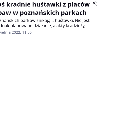
oś kradnie huśtawki z placów
baw w poznańskich parkach
znańskich parków znikają… huśtawki. Nie jest
ednak planowane działanie, a akty kradzieży,
nywane przez złodziei. Zarząd Zieleni
ietnia 2022, 11:50
skiej prosi mieszkańców o pomoc.